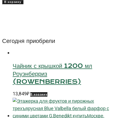
товара
В корзину
Кастрюлька
фарфор
500
мл
Ретро
Сегодня приобрели
(Retro)
Чайник с крышкой 1200 мл
Роуэнберриз
(ROWENBERRIES)
13,849
₽
В корзину