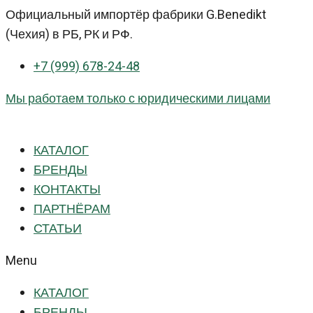
Перейти
Официальный импортёр фабрики G.Benedikt
к
(Чехия) в РБ, РК и РФ.
контенту
+7 (999) 678-24-48
Мы работаем только с юридическими лицами
КАТАЛОГ
БРЕНДЫ
КОНТАКТЫ
ПАРТНЁРАМ
СТАТЬИ
Menu
КАТАЛОГ
БРЕНДЫ