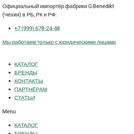
Перейти
Официальный импортёр фабрики G.Benedikt
к
(Чехия) в РБ, РК и РФ.
контенту
+7 (999) 678-24-48
Мы работаем только с юридическими лицами
КАТАЛОГ
БРЕНДЫ
КОНТАКТЫ
ПАРТНЁРАМ
СТАТЬИ
Menu
КАТАЛОГ
БРЕНДЫ