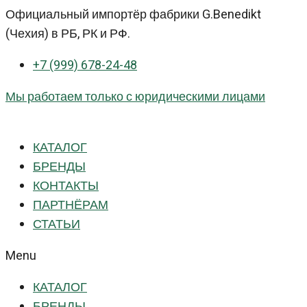
Перейти
Официальный импортёр фабрики G.Benedikt
к
(Чехия) в РБ, РК и РФ.
контенту
+7 (999) 678-24-48
Мы работаем только с юридическими лицами
КАТАЛОГ
БРЕНДЫ
КОНТАКТЫ
ПАРТНЁРАМ
СТАТЬИ
Menu
КАТАЛОГ
БРЕНДЫ