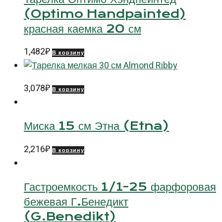
(Optimo Handpainted)
красная каемка 20 см
1,482
₽
В корзину
3,078
₽
В корзину
Миска 15 см Этна (Etna)
2,216
₽
В корзину
Гастроемкость 1/1-25 фарфоровая
бежевая Г.Бенедикт
(G.Benedikt)