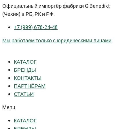
Перейти
Официальный импортёр фабрики G.Benedikt
к
(Чехия) в РБ, РК и РФ.
контенту
+7 (999) 678-24-48
Мы работаем только с юридическими лицами
КАТАЛОГ
БРЕНДЫ
КОНТАКТЫ
ПАРТНЁРАМ
СТАТЬИ
Menu
КАТАЛОГ
БРЕНДЫ