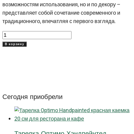
возможностям использования, но и по декору –
представляет собой сочетание современного и
традиционного, впечатляя с первого взгляда.
Количество
товара
В корзину
Боул
Блю
Вальбелла
(Blue
Valbella)
16
Сегодня приобрели
см
Тарелка Оптимо Хэндпейнтед