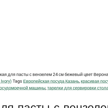
кая для пасты с вензелем 24 см бежевый цвет Верона 
Ivory)
Tags
Европейская посуда Казань
,
красивая пос
посудомоечной машины
,
тарелки для сервировки стола
для пасты с вензе