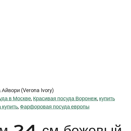
Айвори (Verona Ivory)
уда в Москве
,
Красивая посуда Воронеж
,
купить
 купить
,
Фарфоровая посуда европы
лем 24 см бежевый