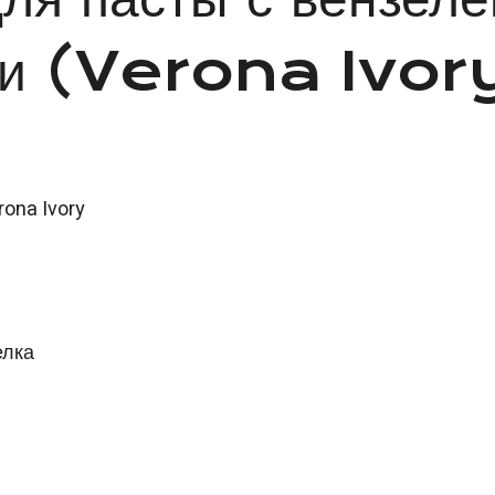
ори (Verona Ivor
ona Ivory
елка