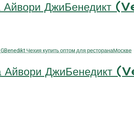
а Айвори ДжиБенедикт 
а Айвори ДжиБенедикт 