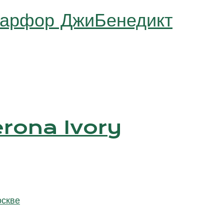
фарфор ДжиБенедикт
Verona Ivory