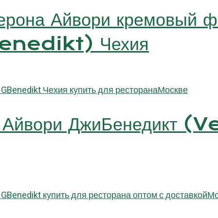
ерона Айвори кремовый 
enedikt) Чехия
а Айвори ДжиБенедикт (