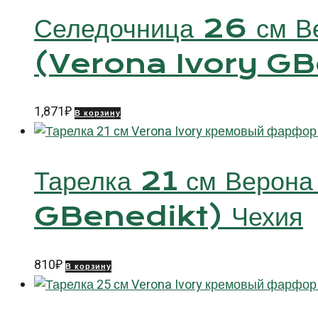
Селедочница 26 см В
(Verona Ivory GB
1,871
₽
В корзину
Тарелка 21 см Верон
GBenedikt) Чехия
810
₽
В корзину