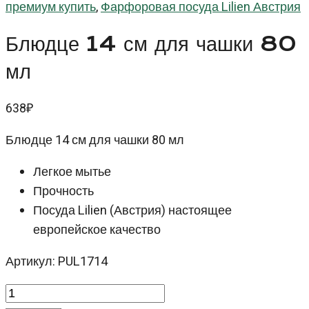
премиум купить
,
Фарфоровая посуда Lilien Австрия
Блюдце 14 см для чашки 80
мл
638
₽
Блюдце 14 см для чашки 80 мл
Легкое мытье
Прочность
Посуда Lilien (Австрия) настоящее
европейское качество
Артикул: PUL1714
Количество