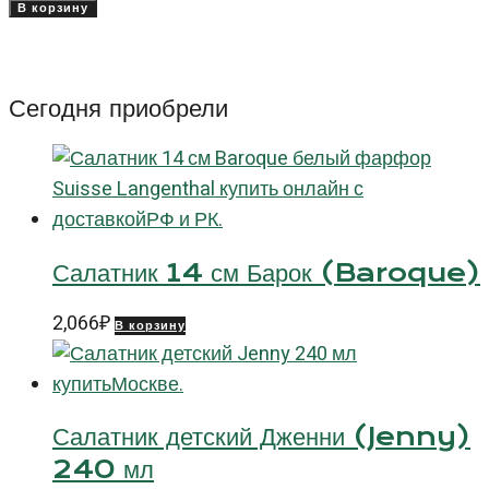
товара
В корзину
Блюдце
14
см
Сегодня приобрели
для
чашки
80
мл
Салатник 14 см Барок (Baroque)
2,066
₽
В корзину
Салатник детский Дженни (Jenny)
240 мл