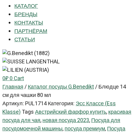
КАТАЛОГ
БРЕНДЫ
КОНТАКТЫ
ПАРТНЁРАМ
СТАТЬИ
0
₽
0
Cart
Главная
/
Каталог посуды G.Benedikt
/
Блюдце 14
см для чашки 80 мл
Артикул:
PUL1714
Категория:
Эсс Классе (Ess
Klasse)
Tags
Австрийский фарфор купить
,
красивая
посуда для чая
,
новая посуда 2023
,
Посуда для
посудомоечной машины
,
посуда премиум
,
Посуда