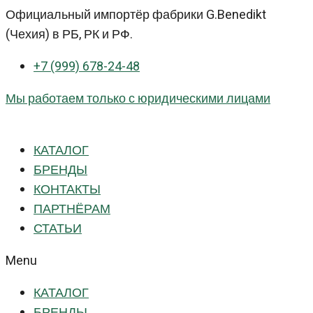
Перейти
Официальный импортёр фабрики G.Benedikt
к
(Чехия) в РБ, РК и РФ.
контенту
+7 (999) 678-24-48
Мы работаем только с юридическими лицами
КАТАЛОГ
БРЕНДЫ
КОНТАКТЫ
ПАРТНЁРАМ
СТАТЬИ
Menu
КАТАЛОГ
БРЕНДЫ