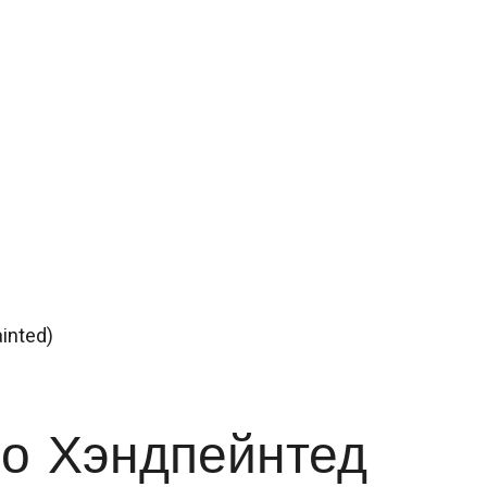
inted)
о Хэндпейнтед