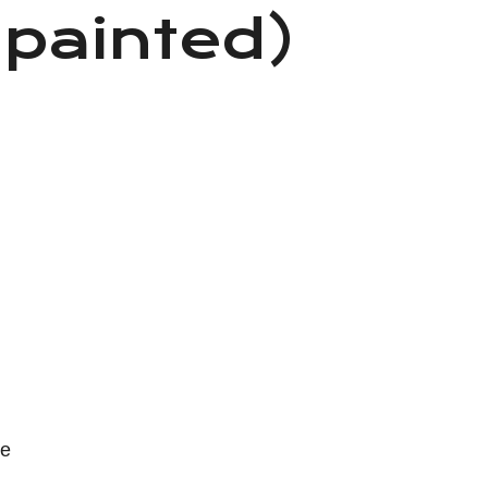
painted)
де