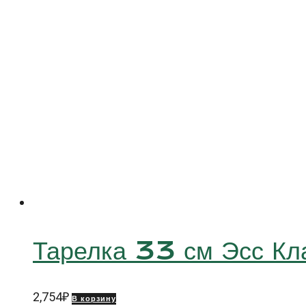
Тарелка 33 см Эсс
2,754
₽
В корзину