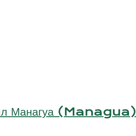
 мл Манагуа (Managua