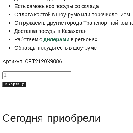
Есть самовывоз посуды со склада
Оплата картой в шоу-руме или перечислением 
Отгружаем в другие города Транспортной комп
Доставка посуды в Казахстан
Работаем с
дилерами
в регионах
Образцы посуды есть в шоу-руме
Артикул: OPT2120X9086
Количество
товара
В корзину
Зеленая
тарелка
ободок
Сегодня приобрели
20
см