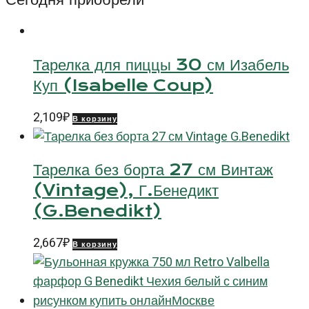
для
сервиза
Сиси
Тарелка для пиццы 30 см Изабель
(Luxor
Куп (Isabelle Coup)
AD
043)
2,109
₽
В корзину
Тарелка без борта 27 см Винтаж
(Vintage), Г.Бенедикт
(G.Benedikt)
2,667
₽
В корзину