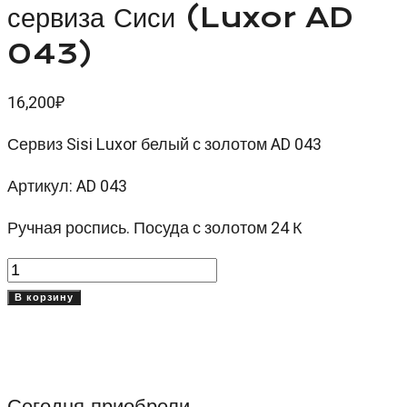
сервиза Сиси (Luxor AD
043)
16,200
₽
Сервиз Sisi Luxor белый с золотом AD 043
Артикул: AD 043
Ручная роспись. Посуда с золотом 24 К
Количество
товара
В корзину
Декор
Люксор
AD
043
Сегодня приобрели