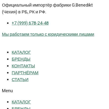
Перейти
Официальный импортёр фабрики G.Benedikt
к
(Чехия) в РБ, РК и РФ.
контенту
+7 (999) 678-24-48
Мы работаем только с юридическими лицами
КАТАЛОГ
БРЕНДЫ
КОНТАКТЫ
ПАРТНЁРАМ
СТАТЬИ
Menu
КАТАЛОГ
БРЕНДЫ