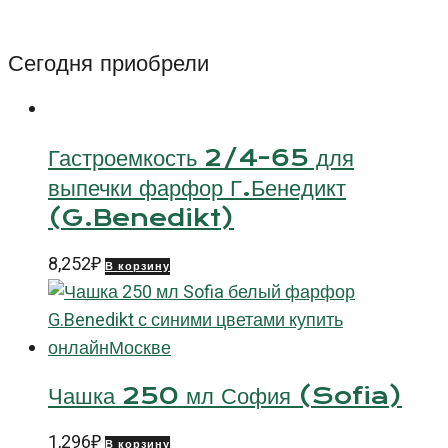
см
Бельвю
Сегодня приобрели
(Bellevue)
Гастроемкость 2/4-65 для
выпечки фарфор Г.Бенедикт
(G.Benedikt)
8,252
₽
В корзину
Чашка 250 мл София (Sofia)
1,296
₽
В корзину