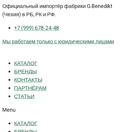
Перейти
Официальный импортёр фабрики G.Benedikt
к
(Чехия) в РБ, РК и РФ.
контенту
+7 (999) 678-24-48
Мы работаем только с юридическими лицами
КАТАЛОГ
БРЕНДЫ
КОНТАКТЫ
ПАРТНЁРАМ
СТАТЬИ
Menu
КАТАЛОГ
БРЕНДЫ