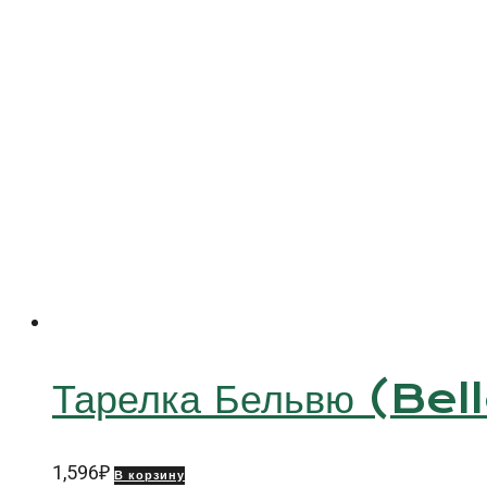
Тарелка Бельвю (Be
1,596
₽
В корзину