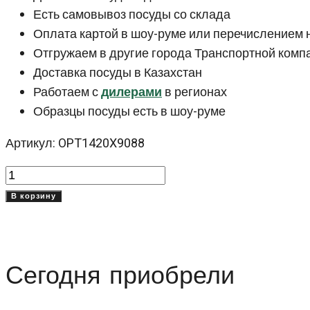
Есть самовывоз посуды со склада
Оплата картой в шоу-руме или перечислением 
Отгружаем в другие города Транспортной комп
Доставка посуды в Казахстан
Работаем с
дилерами
в регионах
Образцы посуды есть в шоу-руме
Артикул: OPT1420X9088
Количество
товара
В корзину
Синий
салатник
отводка
Сегодня приобрели
20
см