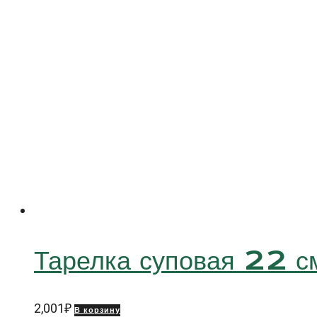
Оптимо
Хэндпейнтед
(Optimo
Handpainted)
Тарелка суповая 22 
2,001
₽
В корзину