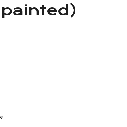
painted)
де