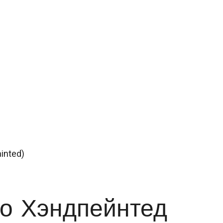
inted)
о Хэндпейнтед