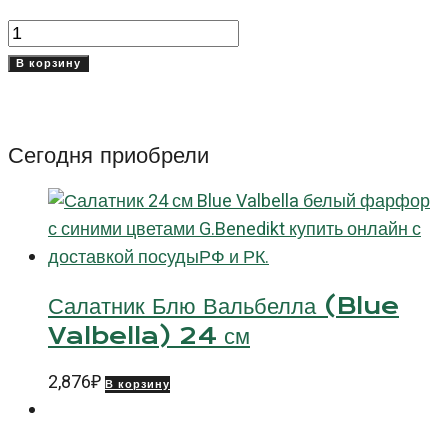
Количество
товара
В корзину
Тарелка
овальная
26
Сегодня приобрели
см
Нами
(Nami)
Салатник Блю Вальбелла (Blue
Valbella) 24 см
2,876
₽
В корзину