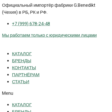
Перейти
Официальный импортёр фабрики G.Benedikt
к
(Чехия) в РБ, РК и РФ.
контенту
+7 (999) 678-24-48
Мы работаем только с юридическими лицами
КАТАЛОГ
БРЕНДЫ
КОНТАКТЫ
ПАРТНЁРАМ
СТАТЬИ
Menu
КАТАЛОГ
БРЕНДЫ