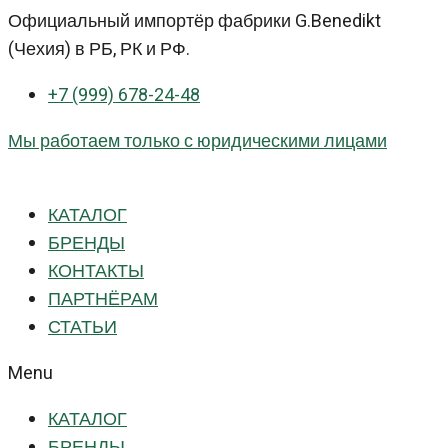
Перейти
Официальный импортёр фабрики G.Benedikt
к
(Чехия) в РБ, РК и РФ.
контенту
+7 (999) 678-24-48
Мы работаем только с юридическими лицами
КАТАЛОГ
БРЕНДЫ
КОНТАКТЫ
ПАРТНЁРАМ
СТАТЬИ
Menu
КАТАЛОГ
БРЕНДЫ