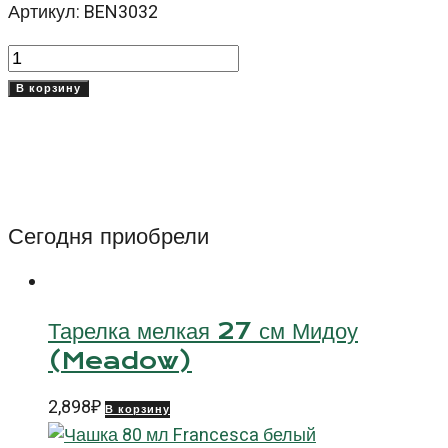
Артикул: BEN3032
Количество
товара
В корзину
Овальная
тарелка
Бенедикт
(Benedikt)
32
Сегодня приобрели
см
Тарелка мелкая 27 см Мидоу
(Meadow)
2,898
₽
В корзину