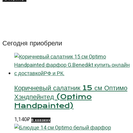
Тарелка
овальная
Мария
(Maria),
32
Сегодня приобрели
см
Коричневый салатник 15 см Оптимо
Хэндпейнтед (Optimo
Handpainted)
1,140
₽
В корзину