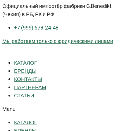
Перейти
Официальный импортёр фабрики G.Benedikt
к
(Чехия) в РБ, РК и РФ.
контенту
+7 (999) 678-24-48
Мы работаем только с юридическими лицами
КАТАЛОГ
БРЕНДЫ
КОНТАКТЫ
ПАРТНЁРАМ
СТАТЬИ
Menu
КАТАЛОГ
БРЕНДЫ