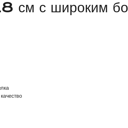
18 см с широким б
елка
 качество