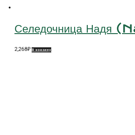
Селедочница Надя (
2,268
₽
В корзину