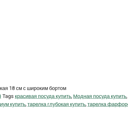
кая 18 см с широким бортом
)
Tags
красивая посуда купить
,
Модная посуда купить
иум купить
,
тарелка глубокая купить
,
тарелка фарфор