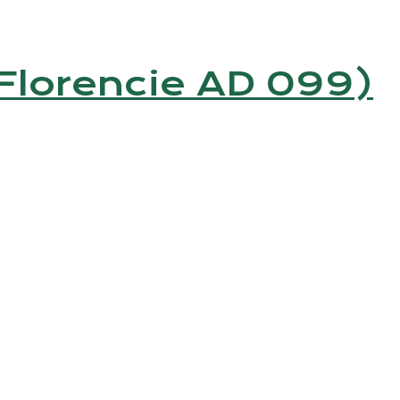
и (Florencie AD 099)