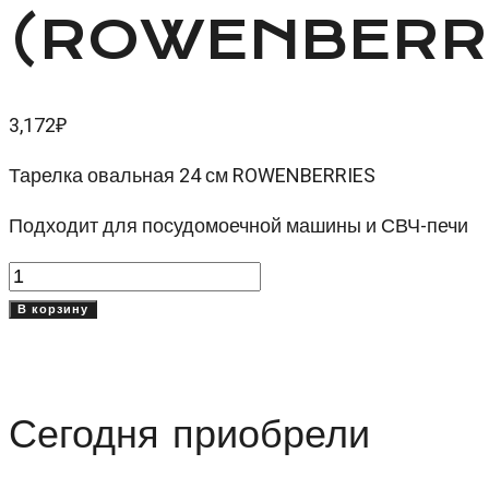
(ROWENBERR
3,172
₽
Тарелка овальная 24 см ROWENBERRIES
Подходит для посудомоечной машины и СВЧ-печи
Количество
товара
В корзину
Тарелка
овальная
24
Сегодня приобрели
см
Роуэнберриз