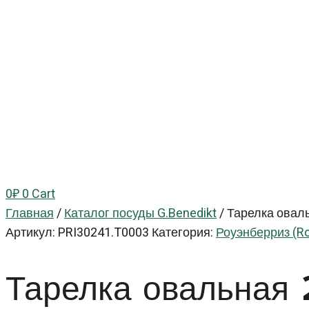
0
₽
0
Cart
Главная
/
Каталог посуды G.Benedikt
/
Тарелка овал
Артикул:
PRI30241.T0003
Категория:
Роуэнберриз (R
Тарелка овальная