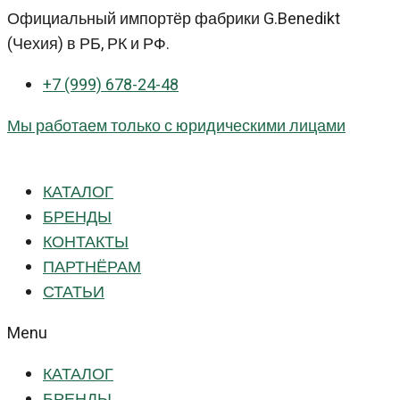
Перейти
Официальный импортёр фабрики G.Benedikt
к
(Чехия) в РБ, РК и РФ.
контенту
+7 (999) 678-24-48
Мы работаем только с юридическими лицами
КАТАЛОГ
БРЕНДЫ
КОНТАКТЫ
ПАРТНЁРАМ
СТАТЬИ
Menu
КАТАЛОГ
БРЕНДЫ