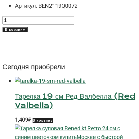
Артикул: BEN2119Q0072
Количество
товара
В корзину
Тарелка
Бенедикт
Ретро
(Benedikt
Сегодня приобрели
Retro)
19
см
Тарелка 19 см Ред Валбелла (Red
красный
Valbella)
цветок
1,409
₽
В корзину