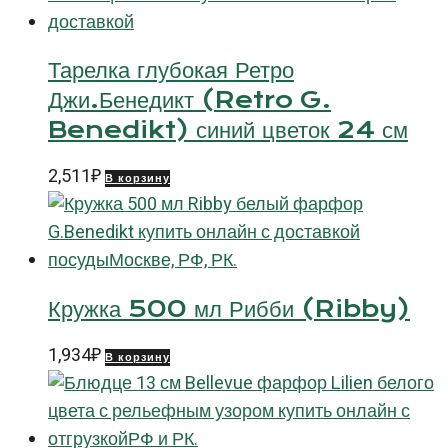
Тарелка глубокая Ретро
Джи.Бенедикт (Retro G.
Benedikt) синий цветок 24 см
2,511
₽
В корзину
Кружка 500 мл Рибби (Ribby)
1,934
₽
В корзину