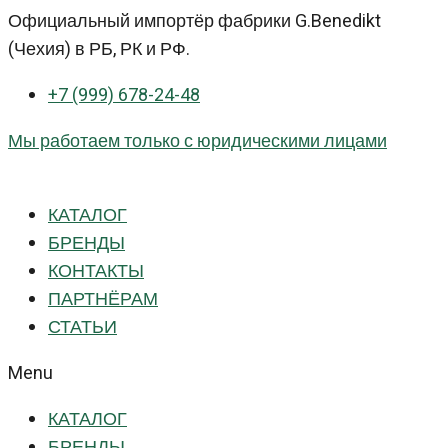
Перейти
Официальный импортёр фабрики G.Benedikt
к
(Чехия) в РБ, РК и РФ.
контенту
+7 (999) 678-24-48
Мы работаем только с юридическими лицами
КАТАЛОГ
БРЕНДЫ
КОНТАКТЫ
ПАРТНЁРАМ
СТАТЬИ
Menu
КАТАЛОГ
БРЕНДЫ