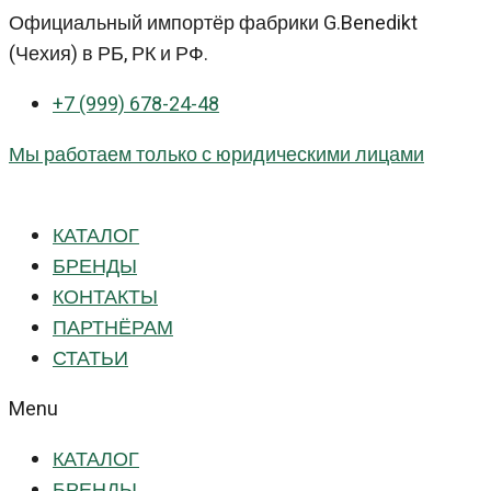
Перейти
Официальный импортёр фабрики G.Benedikt
к
(Чехия) в РБ, РК и РФ.
контенту
+7 (999) 678-24-48
Мы работаем только с юридическими лицами
КАТАЛОГ
БРЕНДЫ
КОНТАКТЫ
ПАРТНЁРАМ
СТАТЬИ
Menu
КАТАЛОГ
БРЕНДЫ