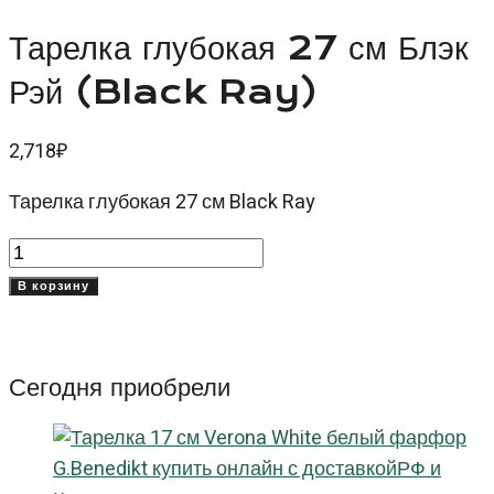
Тарелка глубокая 27 см Блэк
Рэй (Black Ray)
2,718
₽
Тарелка глубокая 27 см Black Ray
Количество
товара
В корзину
Тарелка
глубокая
27
Сегодня приобрели
см
Блэк
Рэй