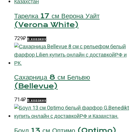
(Black
Ray)
Тарелка 17 см Верона Уайт
(Verona White)
729
₽
В корзину
Сахарница 8 см Бельвю
(Bellevue)
714
₽
В корзину
Боул 13 см Оптимо (Optimo)