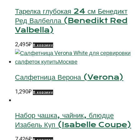
Тарелка глубокая 24 см Бенедикт
Ред Валбелла (Benedikt Red
Valbella)
2,495
₽
В корзину
Салфетница Верона (Verona)
1,290
₽
В корзину
Набор чашка, чайник, блюдце
Изабель Куп (Isabelle Coupe)
7,426
₽
В корзину