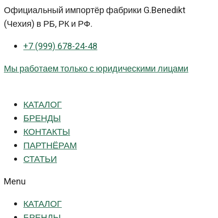
Перейти
Официальный импортёр фабрики G.Benedikt
к
(Чехия) в РБ, РК и РФ.
контенту
+7 (999) 678-24-48
Мы работаем только с юридическими лицами
КАТАЛОГ
БРЕНДЫ
КОНТАКТЫ
ПАРТНЁРАМ
СТАТЬИ
Menu
КАТАЛОГ
БРЕНДЫ