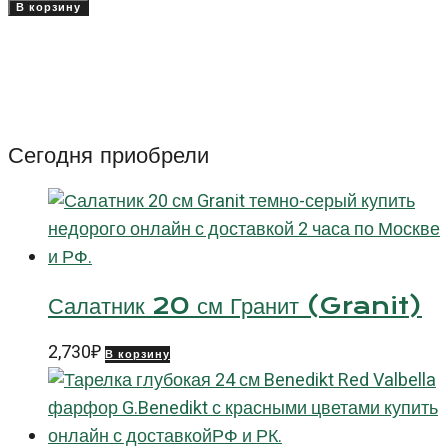
товара
В корзину
Тарелка
Блю
Вальбелла
(Blue
Valbella)
Сегодня приобрели
17
см
Салатник 20 см Гранит (Granit)
2,730
₽
В корзину