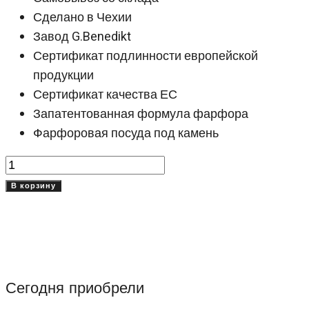
Сделано в Чехии
Завод G.Benedikt
Сертификат подлинности европейской
продукции
Сертификат качества ЕС
Запатентованная формула фарфора
Фарфоровая посуда под камень
Количество
товара
В корзину
Тарелка
Гранит
Роу
(Granit
Raw)
Сегодня приобрели
24