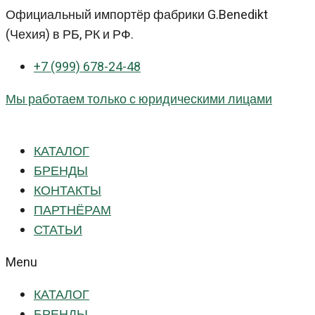
Перейти
Официальный импортёр фабрики G.Benedikt
к
(Чехия) в РБ, РК и РФ.
контенту
+7 (999) 678-24-48
Мы работаем только с юридическими лицами
КАТАЛОГ
БРЕНДЫ
КОНТАКТЫ
ПАРТНЁРАМ
СТАТЬИ
Menu
КАТАЛОГ
БРЕНДЫ