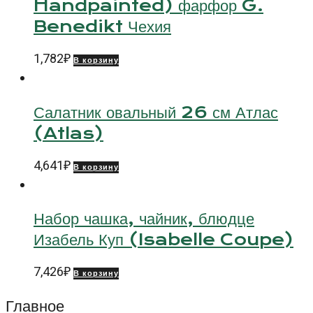
Handpainted) фарфор G.
Benedikt Чехия
1,782
₽
В корзину
Салатник овальный 26 см Атлас
(Atlas)
4,641
₽
В корзину
Набор чашка, чайник, блюдце
Изабель Куп (Isabelle Coupe)
7,426
₽
В корзину
Главное