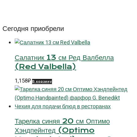
масла
Блю
Вальбелла
Сегодня приобрели
(Blue
Valbella)
11
Салатник 13 см Ред Валбелла
см
(Red Valbella)
1,158
₽
В корзину
Тарелка синяя 20 см Оптимо
Хэндпейнтед (Optimo