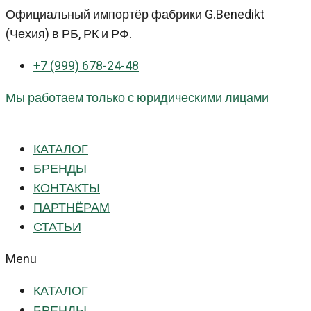
Перейти
Официальный импортёр фабрики G.Benedikt
к
(Чехия) в РБ, РК и РФ.
контенту
+7 (999) 678-24-48
Мы работаем только с юридическими лицами
КАТАЛОГ
БРЕНДЫ
КОНТАКТЫ
ПАРТНЁРАМ
СТАТЬИ
Menu
КАТАЛОГ
БРЕНДЫ