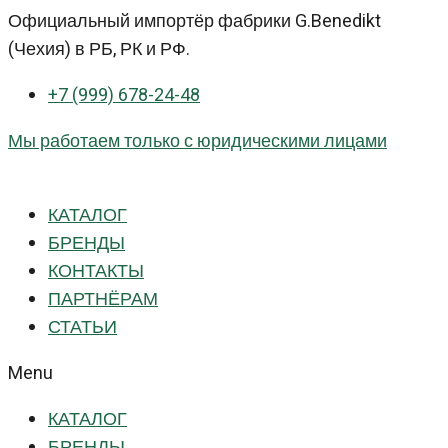
Перейти
Официальный импортёр фабрики G.Benedikt
к
(Чехия) в РБ, РК и РФ.
контенту
+7 (999) 678-24-48
Мы работаем только с юридическими лицами
КАТАЛОГ
БРЕНДЫ
КОНТАКТЫ
ПАРТНЁРАМ
СТАТЬИ
Menu
КАТАЛОГ
БРЕНДЫ