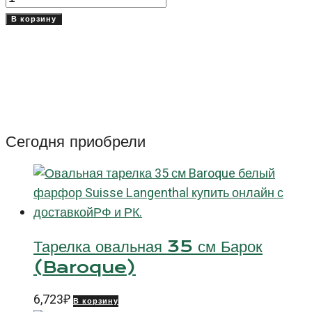
товара
В корзину
Кофейник
600
мл
Бельвю
(Bellevue)
Сегодня приобрели
Тарелка овальная 35 см Барок
(Baroque)
6,723
₽
В корзину