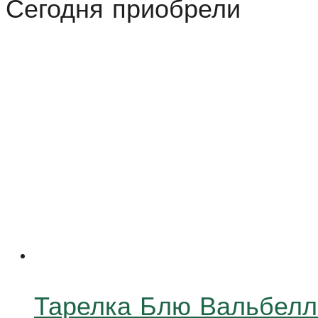
Сегодня приобрели
(Stone)
24
см
Тарелка Блю Вальбел