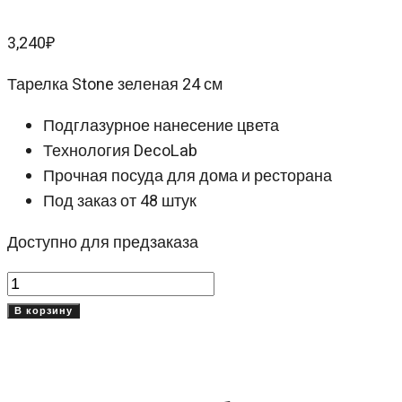
3,240
₽
Тарелка Stone зеленая 24 см
Подглазурное нанесение цвета
Технология DecoLab
Прочная посуда для дома и ресторана
Под заказ от 48 штук
Доступно для предзаказа
Количество
товара
В корзину
Тарелка
Стоун
зеленая