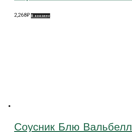
2,268
₽
В корзину
Соусник Блю Вальбе