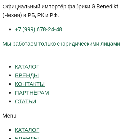
Перейти
Официальный импортёр фабрики G.Benedikt
к
(Чехия) в РБ, РК и РФ.
контенту
+7 (999) 678-24-48
Мы работаем только с юридическими лицами
КАТАЛОГ
БРЕНДЫ
КОНТАКТЫ
ПАРТНЁРАМ
СТАТЬИ
Menu
КАТАЛОГ
БРЕНДЫ