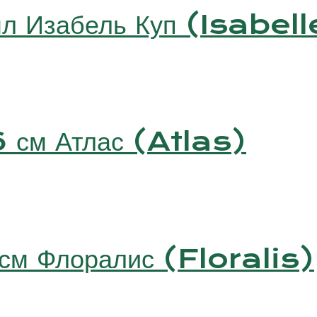
мл Изабель Куп (Isabe
6 см Атлас (Atlas)
 см Флоралис (Floralis)