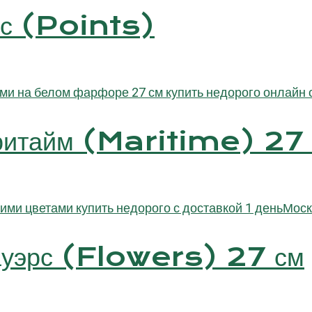
тс (Points)
аритайм (Maritime) 27
лауэрс (Flowers) 27 см