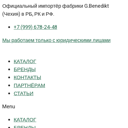
Перейти
Официальный импортёр фабрики G.Benedikt
к
(Чехия) в РБ, РК и РФ.
контенту
+7 (999) 678-24-48
Мы работаем только с юридическими лицами
КАТАЛОГ
БРЕНДЫ
КОНТАКТЫ
ПАРТНЁРАМ
СТАТЬИ
Menu
КАТАЛОГ
БРЕНДЫ