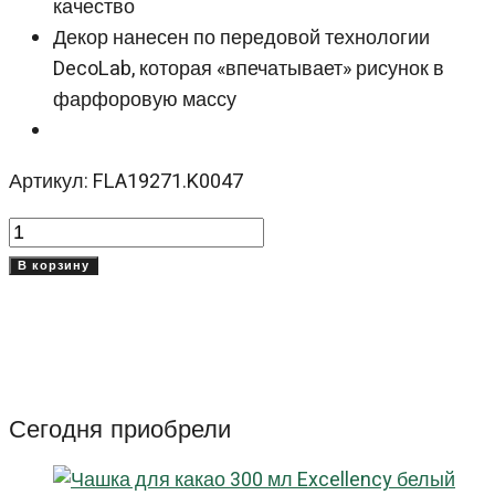
качество
Декор нанесен по передовой технологии
DecoLab, которая «впечатывает» рисунок в
фарфоровую массу
Артикул: FLA19271.K0047
Количество
товара
В корзину
Тарелка
для
пасты
Фламенко
Кракле
Сегодня приобрели
(Flamenco
Crackle)