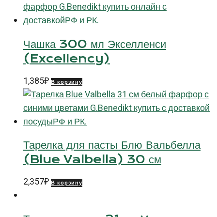
27
см
Чашка 300 мл Экселленси
(Excellency)
1,385
₽
В корзину
Тарелка для пасты Блю Вальбелла
(Blue Valbella) 30 см
2,357
₽
В корзину