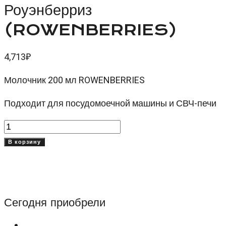
Роуэнберриз
(ROWENBERRIES)
4,713
₽
Молочник 200 мл ROWENBERRIES
Подходит для посудомоечной машины и СВЧ-печи
Количество
товара
В корзину
Молочник
200
мл
Роуэнберриз
Сегодня приобрели
(ROWENBERRIES)