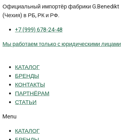
Перейти
Официальный импортёр фабрики G.Benedikt
к
(Чехия) в РБ, РК и РФ.
контенту
+7 (999) 678-24-48
Мы работаем только с юридическими лицами
КАТАЛОГ
БРЕНДЫ
КОНТАКТЫ
ПАРТНЁРАМ
СТАТЬИ
Menu
КАТАЛОГ
БРЕНДЫ