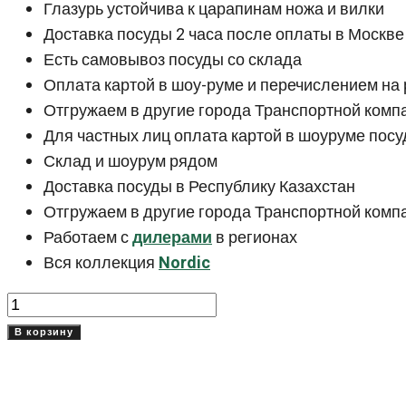
Глазурь устойчива к царапинам ножа и вилки
Доставка посуды 2 часа после оплаты в Москве
Есть самовывоз посуды со склада
Оплата картой в шоу-руме и перечислением на 
Отгружаем в другие города Транспортной компа
Для частных лиц оплата картой в шоуруме посу
Склад и шоурум рядом
Доставка посуды в Республику Казахстан
Отгружаем в другие города Транспортной комп
Работаем с
дилерами
в регионах
Вся коллекция
Nordic
Количество
товара
В корзину
Тарелка
24
см