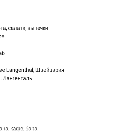
та, салата, выпечки
ре
ab
se Langenthal, Швейцария
г. Лангенталь
ана, кафе, бара