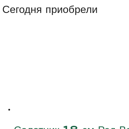
Сегодня приобрели
Олесунд
Нордик
(Alesund
Nordic)