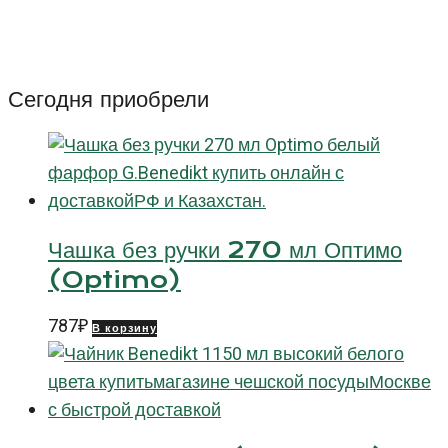
Изабель
Куп
(Isabelle
Coupe)
Сегодня приобрели
Чашка без ручки 270 мл Оптимо
(Optimo)
787
₽
В корзину