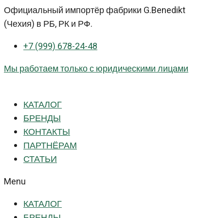
Перейти
Официальный импортёр фабрики G.Benedikt
к
(Чехия) в РБ, РК и РФ.
контенту
+7 (999) 678-24-48
Мы работаем только с юридическими лицами
КАТАЛОГ
БРЕНДЫ
КОНТАКТЫ
ПАРТНЁРАМ
СТАТЬИ
Menu
КАТАЛОГ
БРЕНДЫ