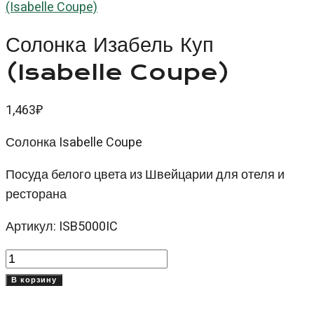
(Isabelle Coupe)
Солонка Изабель Куп
(Isabelle Coupe)
1,463
₽
Солонка Isabelle Coupe
Посуда белого цвета из Швейцарии для отеля и
ресторана
Артикул: ISB5000IC
Количество
товара
В корзину
Солонка