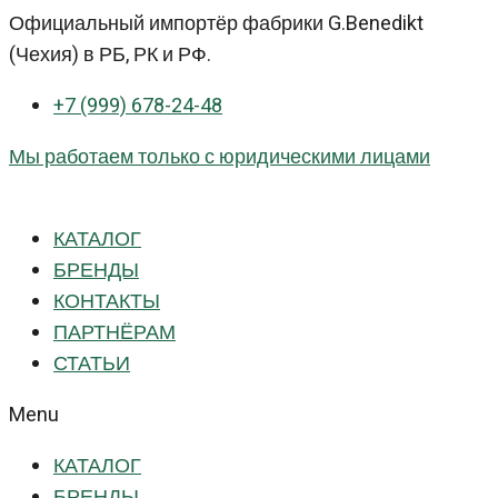
Перейти
Официальный импортёр фабрики G.Benedikt
к
(Чехия) в РБ, РК и РФ.
контенту
+7 (999) 678-24-48
Мы работаем только с юридическими лицами
КАТАЛОГ
БРЕНДЫ
КОНТАКТЫ
ПАРТНЁРАМ
СТАТЬИ
Menu
КАТАЛОГ
БРЕНДЫ