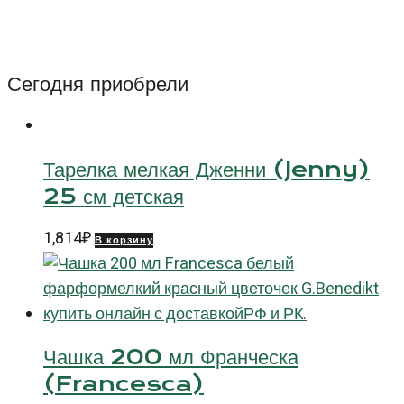
26
см
Оптимо
Сегодня приобрели
Хэндпейнтед
(Optimo
Handpainted)
Тарелка мелкая Дженни (Jenny)
25 см детская
1,814
₽
В корзину
Чашка 200 мл Франческа
(Francesca)