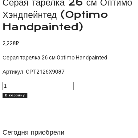
Серая тарелка 26 см Оптимо
Хэндпейнтед (Optimo
Handpainted)
2,228
₽
Серая тарелка 26 см Optimo Handpainted
Артикул: OPT2126X9087
Количество
товара
В корзину
Серая
тарелка
26
см
Сегодня приобрели
Оптимо