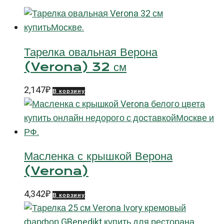
Хэндпейнтед
(Optimo
Handpainted)
Тарелка овальная Верона
(Verona) 32 см
2,147
₽
В корзину
Масленка с крышкой Верона
(Verona)
4,342
₽
В корзину