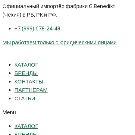
Перейти
Официальный импортёр фабрики G.Benedikt
к
(Чехия) в РБ, РК и РФ.
контенту
+7 (999) 678-24-48
Мы работаем только с юридическими лицами
КАТАЛОГ
БРЕНДЫ
КОНТАКТЫ
ПАРТНЁРАМ
СТАТЬИ
Menu
КАТАЛОГ
БРЕНДЫ