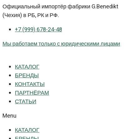
Перейти
Официальный импортёр фабрики G.Benedikt
к
(Чехия) в РБ, РК и РФ.
контенту
+7 (999) 678-24-48
Мы работаем только с юридическими лицами
КАТАЛОГ
БРЕНДЫ
КОНТАКТЫ
ПАРТНЁРАМ
СТАТЬИ
Menu
КАТАЛОГ
БРЕНДЫ