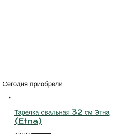
Салатник
15
см
Гоби
(Gobi)
Сегодня приобрели
Тарелка овальная 32 см Этна
(Etna)