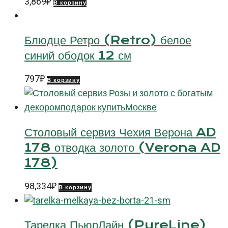
3,869
₽
В корзину
Блюдце Ретро (Retro) белое
синий ободок 12 см
797
₽
В корзину
Столовый сервиз Чехия Верона AD
178 отводка золото (Verona AD
178)
98,334
₽
В корзину
Тарелка ПьюрЛайн (PureLine)