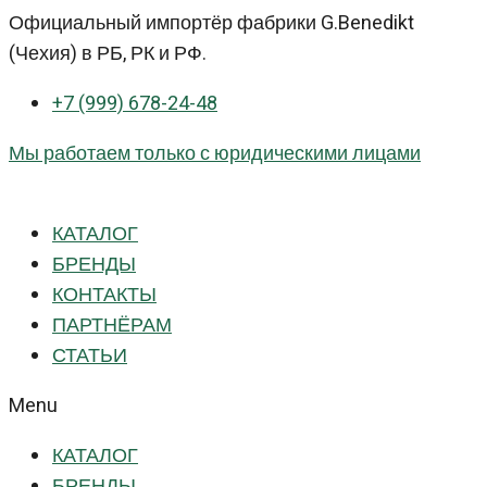
Перейти
Официальный импортёр фабрики G.Benedikt
к
(Чехия) в РБ, РК и РФ.
контенту
+7 (999) 678-24-48
Мы работаем только с юридическими лицами
КАТАЛОГ
БРЕНДЫ
КОНТАКТЫ
ПАРТНЁРАМ
СТАТЬИ
Menu
КАТАЛОГ
БРЕНДЫ