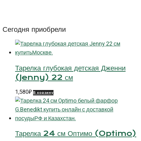
ободок
15
см
Сегодня приобрели
Оптимо
Хэндпейнтед
(Optimo
Handpainted)
Тарелка глубокая детская Дженни
(Jenny) 22 см
1,580
₽
В корзину
Тарелка 24 см Оптимо (Optimo)