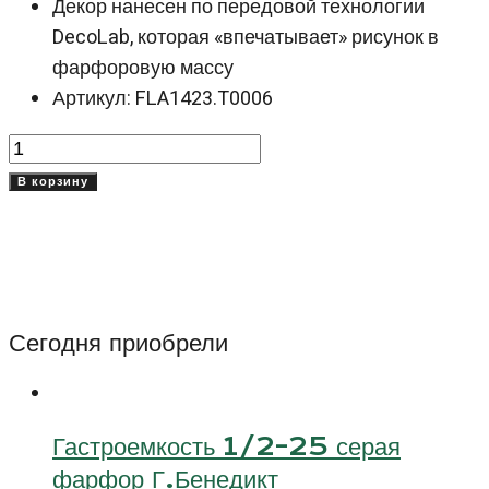
Декор нанесен по передовой технологии
DecoLab, которая «впечатывает» рисунок в
фарфоровую массу
Артикул: FLA1423.T0006
Количество
товара
В корзину
Салатник
Чико
Фламенко
(Chico
Flamenco)
Сегодня приобрели
23
см
Гастроемкость 1/2-25 серая
фарфор Г.Бенедикт