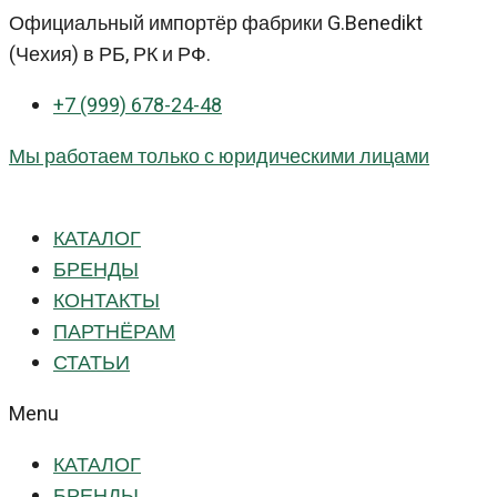
Перейти
Официальный импортёр фабрики G.Benedikt
к
(Чехия) в РБ, РК и РФ.
контенту
+7 (999) 678-24-48
Мы работаем только с юридическими лицами
КАТАЛОГ
БРЕНДЫ
КОНТАКТЫ
ПАРТНЁРАМ
СТАТЬИ
Menu
КАТАЛОГ
БРЕНДЫ