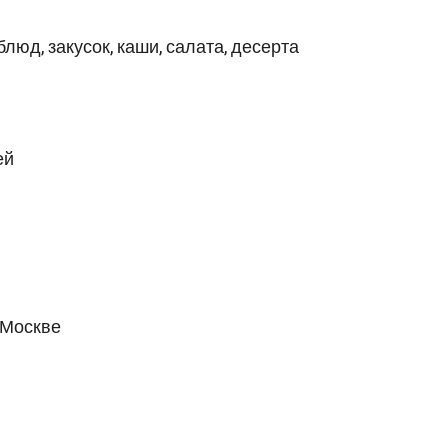
блюд, закусок, каши, салата, десерта
ей
в Москве