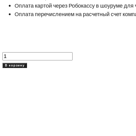
Оплата картой через Робокассу в шоуруме для 
Оплата перечислением на расчетный счет комп
Количество
товара
В корзину
Тарелка
глубокая
21
см
Гоби
(Gobi)