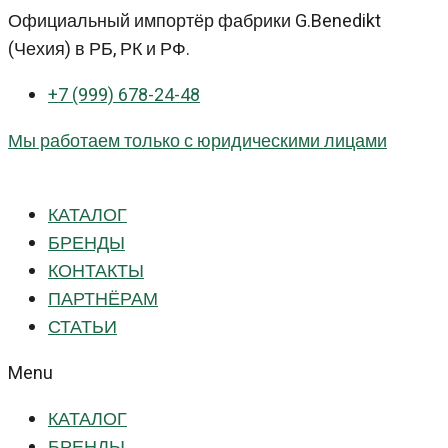
Перейти
Официальный импортёр фабрики G.Benedikt
к
(Чехия) в РБ, РК и РФ.
контенту
+7 (999) 678-24-48
Мы работаем только с юридическими лицами
КАТАЛОГ
БРЕНДЫ
КОНТАКТЫ
ПАРТНЁРАМ
СТАТЬИ
Menu
КАТАЛОГ
БРЕНДЫ