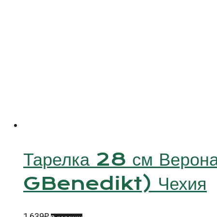
Тарелка 28 см Верон
GBenedikt) Чехия
1,639
₽