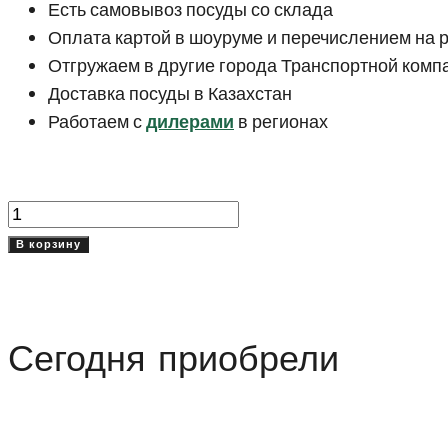
Есть самовывоз посуды со склада
Оплата картой в шоуруме и перечислением на 
Отгружаем в другие города Транспортной комп
Доставка посуды в Казахстан
Работаем с
дилерами
в регионах
Количество
товара
В корзину
Салатник
15
см
Сегодня приобрели
Джолик
(Jolic)