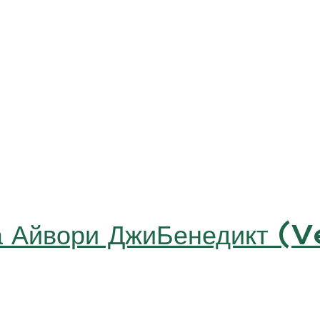
а Айвори ДжиБенедикт 