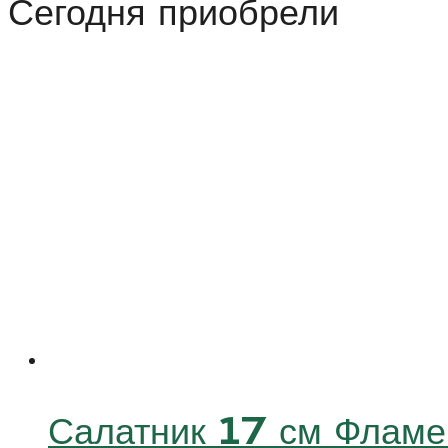
Сегодня приобрели
Воллс
(Double
Walls)
Салатник 17 см Фла