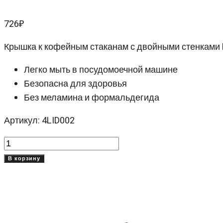
726
₽
Крышка к кофейным стаканам с двойными стенками 
Легко мыть в посудомоечной машине
Безопасна для здоровья
Без меламина и формальдегида
Артикул: 4LID002
Количество
товара
В корзину
Крышка
к
кружкам
Дабл