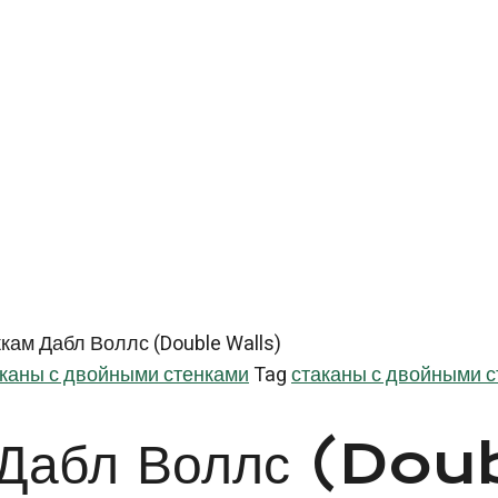
кам Дабл Воллс (Double Walls)
каны с двойными стенками
Tag
стаканы с двойными 
м Дабл Воллс (Do