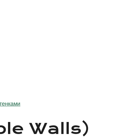
стенками
uble Walls)