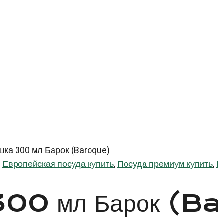
ка 300 мл Барок (Baroque)
s
Европейская посуда купить
,
Посуда премиум купить
,
 300 мл Барок (