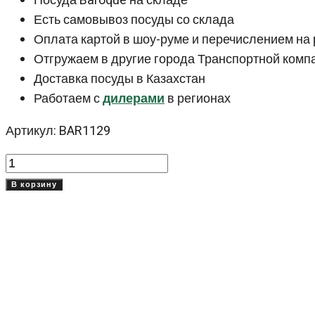
Посуда Baroque на складе
Есть самовывоз посуды со склада
Оплата картой в шоу-руме и перечислением на 
Отгружаем в другие города Транспортной комп
Доставка посуды в Казахстан
Работаем с
дилерами
в регионах
Артикул: BAR1129
Количество
товара
В корзину
Бульонная
чашка
300
мл
Барок
(Baroque)