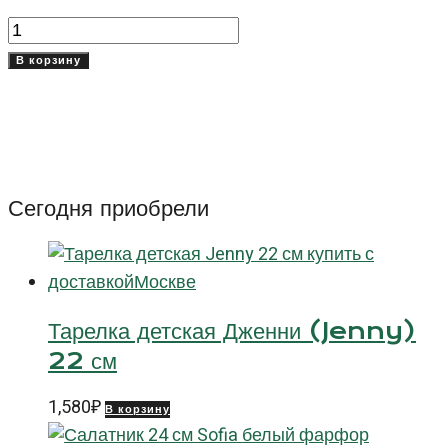
Количество
товара
В корзину
Тарелка/
крышка
17
см
Оптимо
Сегодня приобрели
(Optimo)
Тарелка детская Дженни (Jenny)
22 см
1,580
₽
В корзину