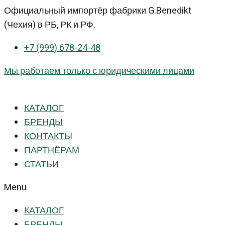
Перейти
Официальный импортёр фабрики G.Benedikt
к
(Чехия) в РБ, РК и РФ.
контенту
+7 (999) 678-24-48
Мы работаем только с юридическими лицами
КАТАЛОГ
БРЕНДЫ
КОНТАКТЫ
ПАРТНЁРАМ
СТАТЬИ
Menu
КАТАЛОГ
БРЕНДЫ