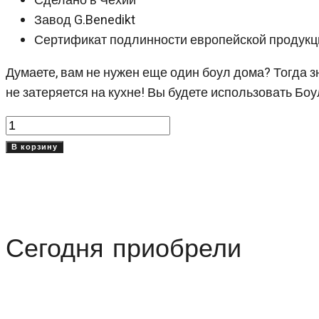
Сделано в Чехии
Завод G.Benedikt
Сертификат подлинности европейской продукц
Думаете, вам не нужен еще один боул дома? Тогда 
не затеряется на кухне! Вы будете использовать Боул
Количество
товара
В корзину
Боул
15
см
Грейвл
Сегодня приобрели
Грей
(Gravel
Gray)