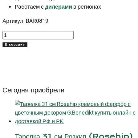
Работаем с
дилерами
в регионах
Артикул: BAR0819
Количество
товара
В корзину
Чашка
190
мл
Барок
(Baroque)
Сегодня приобрели
Тарелка 31 см Розхип (Rosehip)