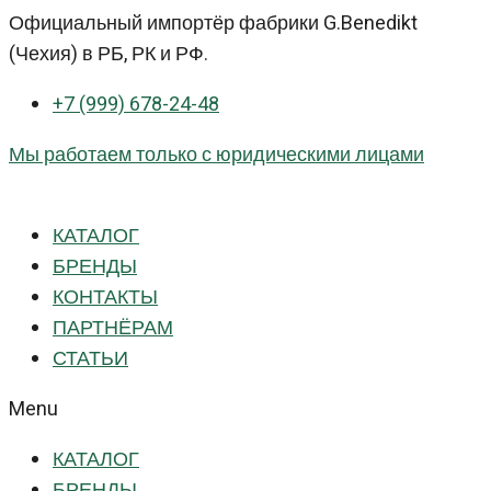
Перейти
Официальный импортёр фабрики G.Benedikt
к
(Чехия) в РБ, РК и РФ.
контенту
+7 (999) 678-24-48
Мы работаем только с юридическими лицами
КАТАЛОГ
БРЕНДЫ
КОНТАКТЫ
ПАРТНЁРАМ
СТАТЬИ
Menu
КАТАЛОГ
БРЕНДЫ