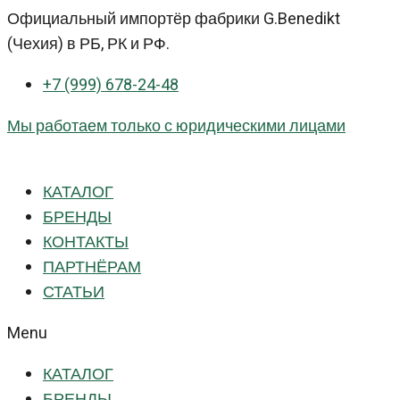
Перейти
Официальный импортёр фабрики G.Benedikt
к
(Чехия) в РБ, РК и РФ.
контенту
+7 (999) 678-24-48
Мы работаем только с юридическими лицами
КАТАЛОГ
БРЕНДЫ
КОНТАКТЫ
ПАРТНЁРАМ
СТАТЬИ
Menu
КАТАЛОГ
БРЕНДЫ