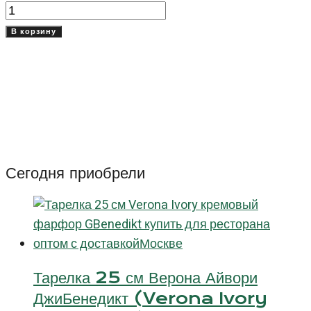
Количество
товара
В корзину
Кружка
500
мл
Рибби
(Ribby)
Сегодня приобрели
Тарелка 25 см Верона Айвори
ДжиБенедикт (Verona Ivory