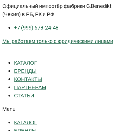
Перейти
Официальный импортёр фабрики G.Benedikt
к
(Чехия) в РБ, РК и РФ.
контенту
+7 (999) 678-24-48
Мы работаем только с юридическими лицами
КАТАЛОГ
БРЕНДЫ
КОНТАКТЫ
ПАРТНЁРАМ
СТАТЬИ
Menu
КАТАЛОГ
БРЕНДЫ