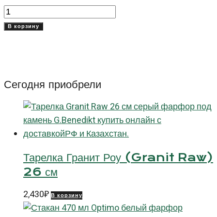
Количество
товара
В корзину
Тарелка
зеленая
каемка
20
Сегодня приобрели
см
Оптимо
Хэндпейнтед
(Optimo
Handpainted)
Тарелка Гранит Роу (Granit Raw)
26 см
2,430
₽
В корзину