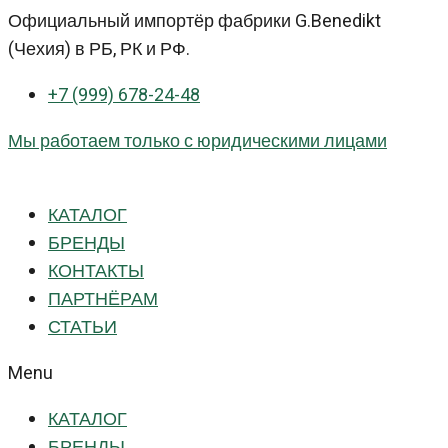
Перейти
Официальный импортёр фабрики G.Benedikt
к
(Чехия) в РБ, РК и РФ.
контенту
+7 (999) 678-24-48
Мы работаем только с юридическими лицами
КАТАЛОГ
БРЕНДЫ
КОНТАКТЫ
ПАРТНЁРАМ
СТАТЬИ
Menu
КАТАЛОГ
БРЕНДЫ