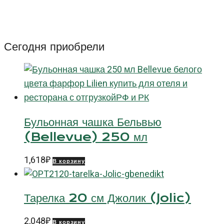
20
см
Оптимо
Сегодня приобрели
Хэндпейнтед
(Optimo
Handpainted)
Бульонная чашка Бельвью
(Bellevue) 250 мл
1,618
₽
В корзину
Тарелка 20 см Джолик (Jolic)
2,048
₽
В корзину