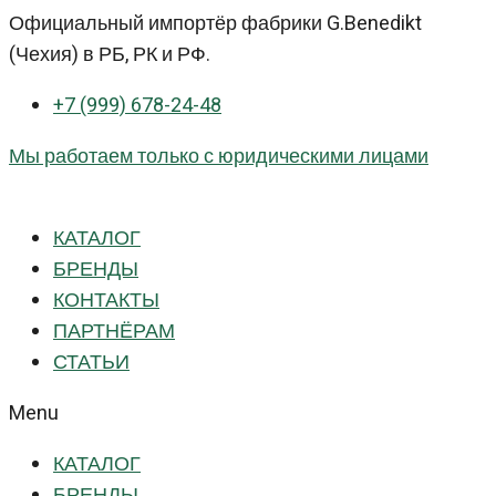
Перейти
Официальный импортёр фабрики G.Benedikt
к
(Чехия) в РБ, РК и РФ.
контенту
+7 (999) 678-24-48
Мы работаем только с юридическими лицами
КАТАЛОГ
БРЕНДЫ
КОНТАКТЫ
ПАРТНЁРАМ
СТАТЬИ
Menu
КАТАЛОГ
БРЕНДЫ