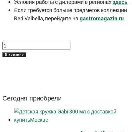
Условия работы с дилерами в регионах
здесь
Если требуется больше предметов коллекции
Red Valbella, перейдите на
gastromagazin.ru
Количество
товара
В корзину
Тарелка
суповая
24
см
Ред
Сегодня приобрели
Валбелла
(Red
Valbella)