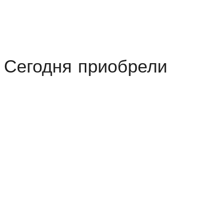
23
см
Барбара
(Barbara)
Сегодня приобрели