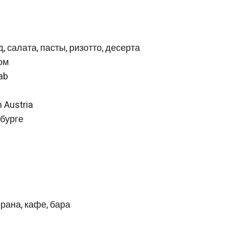
 салата, пасты, ризотто, десерта
ом
ab
 Austria
цбурге
рана, кафе, бара