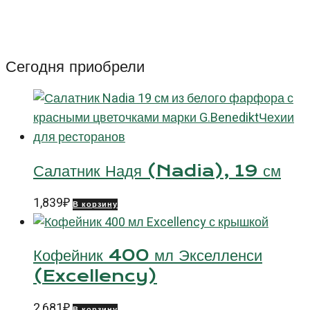
Тарелка
Стоун
зеленая
(Stone)
Сегодня приобрели
27
см
Салатник Надя (Nadia), 19 см
1,839
₽
В корзину
Кофейник 400 мл Экселленси
(Excellency)
2,681
₽
В корзину