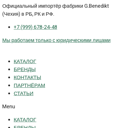
Перейти
Официальный импортёр фабрики G.Benedikt
к
(Чехия) в РБ, РК и РФ.
контенту
+7 (999) 678-24-48
Мы работаем только с юридическими лицами
КАТАЛОГ
БРЕНДЫ
КОНТАКТЫ
ПАРТНЁРАМ
СТАТЬИ
Menu
КАТАЛОГ
БРЕНДЫ